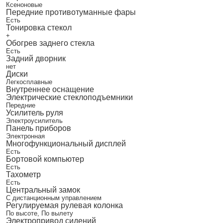
Ксеноновые
Передние противотуманные фары
Есть
Тонировка стекол
+
Обогрев заднего стекла
Есть
Задний дворник
нет
Диски
Легкосплавные
Внутреннее оснащение
Электрические стеклоподъемники
Передние
Усилитель руля
Электроусилитель
Панель приборов
Электронная
Многофункциональный дисплей
Есть
Бортовой компьютер
Есть
Тахометр
Есть
Центральный замок
С дистанционным управлением
Регулируемая рулевая колонка
По высоте, По вылету
Электропривод сидений