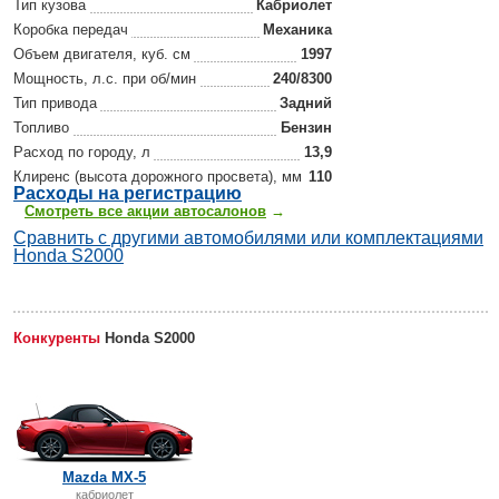
Тип кузова
Кабриолет
Коробка передач
Механика
Объем двигателя, куб. см
1997
Мощность, л.с. при об/мин
240/8300
Тип привода
Задний
Топливо
Бензин
Расход по городу, л
13,9
Клиренс (высота дорожного просвета), мм
110
Р
асходы на регистрацию
Смотреть все акции автосалонов
→
Сравнить с другими автомобилями или комплектациями
Honda S2000
Конкуренты
Honda S2000
Mazda MX-5
кабриолет