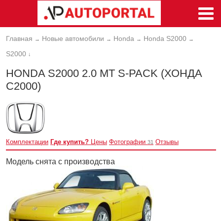
Главная
Новые автомобили
Honda
Honda S2000
→
→
→
→
S2000
↓
HONDA S2000 2.0 MT S-PACK (ХОНДА
С2000)
Комплектации
Где купить?
Цены
Фотографии
Отзывы
31
Модель снята с производства