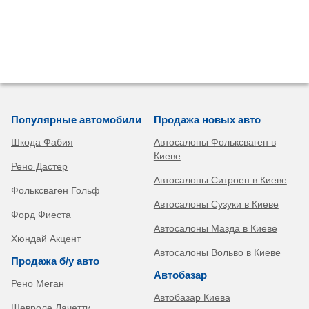
Популярные автомобили
Продажа новых авто
Шкода Фабия
Автосалоны Фольксваген в
Киеве
Рено Дастер
Автосалоны Ситроен в Киеве
Фольксваген Гольф
Автосалоны Сузуки в Киеве
Форд Фиеста
Автосалоны Мазда в Киеве
Хюндай Акцент
Автосалоны Вольво в Киеве
Продажа б/у авто
Автобазар
Рено Меган
Автобазар Киева
Шевроле Лачетти