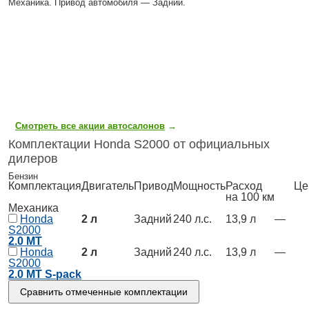
Механика. Привод автомобиля — Задний.
Смотреть все акции автосалонов
→
Комплектации Honda S2000 от официальных
дилеров
Бензин
Комплектация
Двигатель
Привод
Мощность
Расход
Це
на 100 км
Механика
Honda
2 л
Задний
240 л.с.
13,9 л
—
S2000
2.0 MT
Honda
2 л
Задний
240 л.с.
13,9 л
—
S2000
2.0 MT S-pack