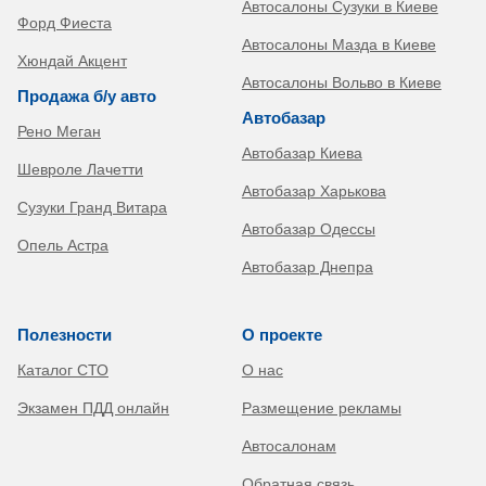
Автосалоны Сузуки в Киеве
Форд Фиеста
Автосалоны Мазда в Киеве
Хюндай Акцент
Автосалоны Вольво в Киеве
Продажа б/у авто
Автобазар
Рено Меган
Автобазар Киева
Шевроле Лачетти
Автобазар Харькова
Сузуки Гранд Витара
Автобазар Одессы
Опель Астра
Автобазар Днепра
Полезности
О проекте
Каталог СТО
О нас
Экзамен ПДД онлайн
Размещение рекламы
Автосалонам
Обратная связь