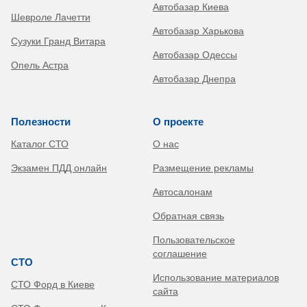
Автобазар Киева
Шевроле Лачетти
Автобазар Харькова
Сузуки Гранд Витара
Автобазар Одессы
Опель Астра
Автобазар Днепра
Полезности
О проекте
Каталог СТО
О нас
Экзамен ПДД онлайн
Размещение рекламы
Автосалонам
Обратная связь
Пользовательское
соглашение
СТО
Использование материалов
СТО Форд в Киеве
сайта