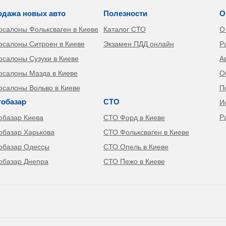
одажа новых авто
Полезности
О
осалоны Фольксваген в Киеве
Каталог СТО
О
осалоны Ситроен в Киеве
Экзамен ПДД онлайн
Р
осалоны Сузуки в Киеве
А
осалоны Мазда в Киеве
О
осалоны Вольво в Киеве
П
тобазар
СТО
И
Р
обазар Киева
СТО Форд в Киеве
обазар Харькова
СТО Фольксваген в Киеве
обазар Одессы
СТО Опель в Киеве
обазар Днепра
СТО Пежо в Киеве