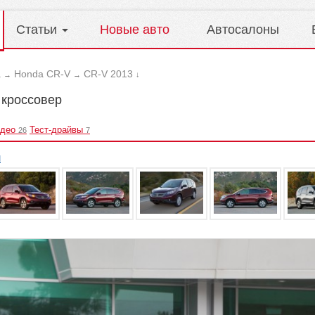
Статьи
Новые авто
Автосалоны
a
Honda CR-V
CR-V 2013
→
→
↓
 кроссовер
део
Тест-драйвы
26
7
л