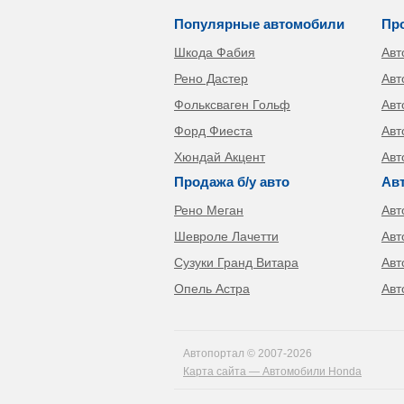
Популярные автомобили
Пр
Шкода Фабия
Авт
Рено Дастер
Авт
Фольксваген Гольф
Авт
Форд Фиеста
Авт
Хюндай Акцент
Авт
Продажа б/у авто
Ав
Рено Меган
Авт
Шевроле Лачетти
Авт
Сузуки Гранд Витара
Авт
Опель Астра
Авт
Автопортал © 2007-2026
Карта сайта — Автомобили Honda