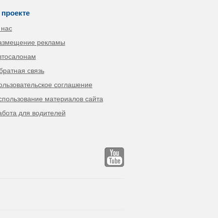
 проекте
 нас
азмещение рекламы
втосалонам
братная связь
ользовательское соглашение
спользование материалов сайта
абота для водителей