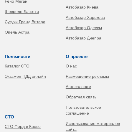
Рено Меган
Автобазар Киева
Шевроле Лачетти
Автобазар Харькова
Сузуки Гранд Витара
Автобазар Одессы
Опель Астра
Автобазар Днепра
Полезности
О проекте
Каталог СТО
О нас
Экзамен ПДД онлайн
Размещение рекламы
Автосалонам
Обратная связь
Пользовательское
соглашение
СТО
Использование материалов
СТО Форд в Киеве
сайта