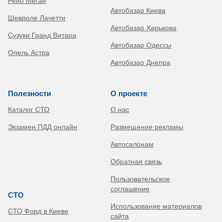
Рено Меган
Автобазар Киева
Шевроле Лачетти
Автобазар Харькова
Сузуки Гранд Витара
Автобазар Одессы
Опель Астра
Автобазар Днепра
Полезности
О проекте
Каталог СТО
О нас
Экзамен ПДД онлайн
Размещение рекламы
Автосалонам
Обратная связь
Пользовательское
соглашение
СТО
Использование материалов
СТО Форд в Киеве
сайта