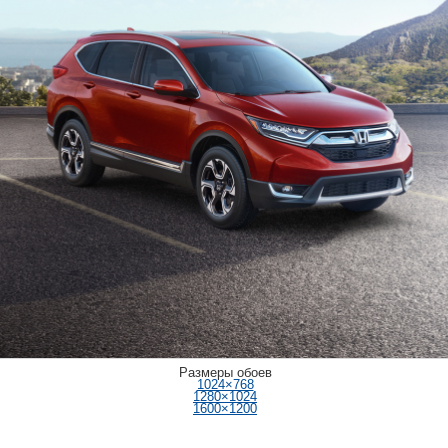
Размеры обоев
1024×768
1280×1024
1600×1200