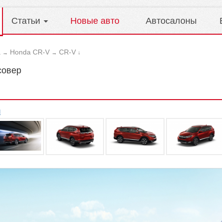
Статьи
Новые авто
Автосалоны
a
Honda CR-V
CR-V
→
→
↓
совер
л