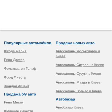
Популярные автомобили
Продажа новых авто
Шкода Фабия
Автосалоны Фольксваген в
Киеве
Рено Дастер
Автосалоны Ситроен в Киеве
Фольксваген Гольф
Автосалоны Сузуки в Киеве
Форд Фиеста
Автосалоны Мазда в Киеве
Хюндай Акцент
Автосалоны Вольво в Киеве
Продажа б/у авто
Автобазар
Рено Меган
Автобазар Киева
Шевроле Лачетти