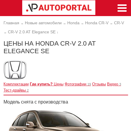
Главная
Новые автомобили
Honda
Honda CR-V
CR-V
→
→
→
→
CR-V 2.0 AT Elegance SE
→
↓
ЦЕНЫ НА HONDA CR-V 2.0 AT
ELEGANCE SE
Комплектации
Где купить?
Цены
Фотографии
Отзывы
Видео
19
3
Тест-драйвы
2
Модель снята с производства