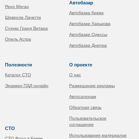
Автобазар
Рено Меган
Автобазар Киева
Шевроле Лачетти
Автобазар Харькова
Сузуки Гранд Витара
Автобазар Одессы
Опель Астра
Автобазар Днепра
Полезности
О проекте
Каталог СТО
О нас
Экзамен ПДД онлайн
Размещение рекламы
Автосалонам
Обратная связь
Пользовательское
соглашение
СТО
Использование материалов
СТО Форд в Киеве