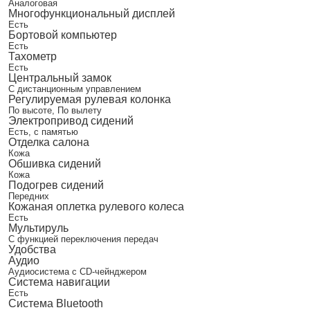
Аналоговая
Многофункциональный дисплей
Есть
Бортовой компьютер
Есть
Тахометр
Есть
Центральный замок
С дистанционным управлением
Регулируемая рулевая колонка
По высоте, По вылету
Электропривод сидений
Есть, с памятью
Отделка салона
Кожа
Обшивка сидений
Кожа
Подогрев сидений
Передних
Кожаная оплетка рулевого колеса
Есть
Мультируль
С функцией переключения передач
Удобства
Аудио
Аудиосистема с CD-чейнджером
Система навигации
Есть
Система Bluetooth