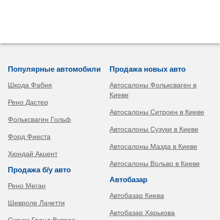
Популярные автомобили
Продажа новых авто
Шкода Фабия
Автосалоны Фольксваген в
Киеве
Рено Дастер
Автосалоны Ситроен в Киеве
Фольксваген Гольф
Автосалоны Сузуки в Киеве
Форд Фиеста
Автосалоны Мазда в Киеве
Хюндай Акцент
Автосалоны Вольво в Киеве
Продажа б/у авто
Автобазар
Рено Меган
Автобазар Киева
Шевроле Лачетти
Автобазар Харькова
Сузуки Гранд Витара