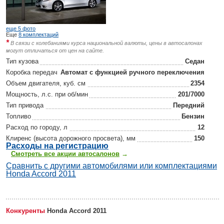
еще 5 фото
Еще
8 комплектаций
*
В связи с колебаниями курса национальной валюты, цены в автосалонах
могут отличаться от цен на сайте.
Тип кузова
Седан
Коробка передач
Автомат с функцией ручного переключения
Объем двигателя, куб. см
2354
Мощность, л.с. при об/мин
201/7000
Тип привода
Передний
Топливо
Бензин
Расход по городу, л
12
Клиренс (высота дорожного просвета), мм
150
Р
асходы на регистрацию
Смотреть все акции автосалонов
→
Сравнить с другими автомобилями или комплектациями
Honda Accord 2011
Конкуренты
Honda Accord 2011