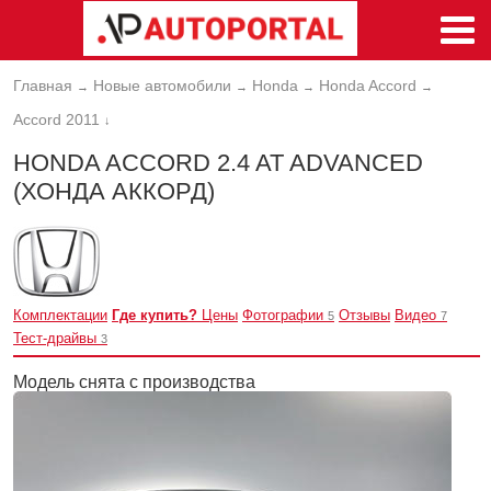
Главная
Новые автомобили
Honda
Honda Accord
→
→
→
→
Accord 2011
↓
HONDA ACCORD 2.4 AT ADVANCED
(ХОНДА АККОРД)
Комплектации
Где купить?
Цены
Фотографии
Отзывы
Видео
5
7
Тест-драйвы
3
Модель снята с производства