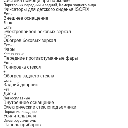
Система помощи при парковке
Парктроник передний и задний, Камера заднего вида
Фиксаторы для детского сиденья ISOFIX
Есть
Внешнее оснащение
Люк
Есть
Электропривод боковых зеркал
Есть
Обогрев боковых зеркал
Есть
Фары
Ксеноновые
Передние противотуманные фары
Есть
Тонировка стекол
+
Обогрев заднего стекла
Есть
Задний дворник
нет
Диски
Легкосплавные
Внутреннее оснащение
Электрические стеклоподъемники
Передние и задние
Усилитель руля
Электроусилитель
Панель приборов