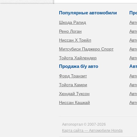
Популярные автомобили
Пр
Шкода Рапид
Авт
Рено Логан
Авт
Ниссан Х Трейл
Авт
Митсубиси Паджеро Спорт
Авт
Тойота Хайлендер
Авт
Продажа б/у авто
Ав
Форд Транзит
Авт
Тойота Камри
Авт
Хюндай Туксон
Авт
Ниссан Кашкай
Авт
Автопортал © 2007-2026
Карта сайта — Автомобили Honda