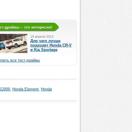
ст-драйвы – это интересно!
19 апреля 2013
Для чего лучше
подходят Honda CR-V
и Kia Sportage
реть все тест-драйвы
S2000
,
Honda Element
,
Honda