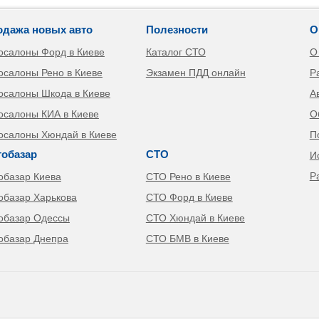
одажа новых авто
Полезности
О
осалоны Форд в Киеве
Каталог СТО
О
осалоны Рено в Киеве
Экзамен ПДД онлайн
Р
осалоны Шкода в Киеве
А
осалоны КИА в Киеве
О
осалоны Хюндай в Киеве
П
тобазар
СТО
И
Р
обазар Киева
СТО Рено в Киеве
обазар Харькова
СТО Форд в Киеве
обазар Одессы
СТО Хюндай в Киеве
обазар Днепра
СТО БМВ в Киеве