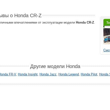
ывы о Honda CR-Z
и личными впечатлениями от эксплуатации модели
Honda CR-Z
.
Те
Смот
Другие модели Honda
Honda FR-V
,
Honda Insight
,
Honda Jazz
,
Honda Legend
,
Honda Pilot
,
Honda 