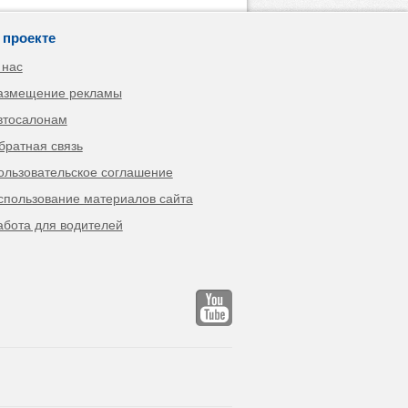
 проекте
 нас
азмещение рекламы
втосалонам
братная связь
ользовательское соглашение
спользование материалов сайта
абота для водителей