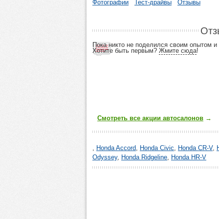
Фотографии
Тест-драйвы
Отзывы
Отз
Пока никто не поделился своим опытом 
Хотите быть первым?
Жмите сюда
!
Смотреть все акции автосалонов
→
,
Honda Accord
,
Honda Civic
,
Honda CR-V
,
Odyssey
,
Honda Ridgeline
,
Honda HR-V